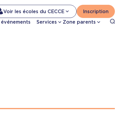
Na
Voir les écoles du CECCE
Inscription
Nav
Open sea
t événements
Services
Zone parents
se
pri