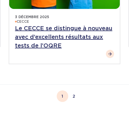
3 DÉCEMBRE 2025
CECCE
Le CECCE se distingue à nouveau
avec d’excellents résultats aux
tests de l’OQRE
1
2
Page courante
Page