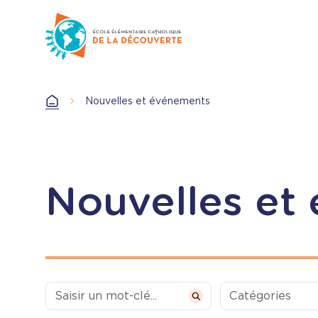
Aller
au
contenu
principal
Nouvelles et événements
Accueil
Nouvelles et
Categories
Catégories