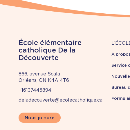
À
École élémentaire
L’ÉCOL
catholique De la
À propo
pr
Découverte
Service 
866, avenue Scala
Nouvell
Orléans, ON K4A 4T6
Bureau d
+16137445894
Formulai
deladecouverte@ecolecatholique.ca
Nous joindre