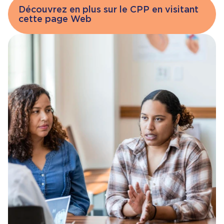
Proposé par Pascale, secondé par
Peggy Simonneau
Geneviève Potvin-Bourgeois
Découvrez en plus sur le CPP en visitant
Maria
Angéla Hacquard
Pascale Guimond
3. Adoption de l’ordre du jour (17 h 45)
cette page Web
Namercia Dos Santos
Peggy Simonneau
17h50:Adoption du procès-verbal de la
Proposé par : Angéla
Carole Saade
Angéla Hacquard
dernière rencontre
Secondé par : Catherine
Catherine Lemieux
Carole Saadé
Layal Bou Abdou
Patrick Bériault
Proposé par Peggy, secondé par
Mélissa Brazeau
Samia D’amabilité
Catherine
Maryse Pion
Layal Bou Abdou
4. Adoption du procès-verbal de la dernière
18h10:Mot de la direction
Patrick Bériault
Mélissa Brazeau
rencontre (17 h 50)
Maria Davila Madrid
fonctionnement du conseil d’école Présidence :
Catherine Lemieux
Proposé par : Catherine
Peggy et Pascale Secrétaire : Namercia
Namercia Dos Santos
Secondé par : Layal
BBQ : 25 septembre 5 à 7 : Brigitte et Marie
3. Adoption de l’ordre du jour (17 h 45)
s’occupent des commandes de pizza sur le MEL
Pizza et pomme
Proposé par : Layal Bou Abdou
élection possible ?
Secondé par : Maryse Pion
Membres du CE
3. Adoption de l’ordre du jour (17 h 45)
5. Mot de la direction (18 h 10)
Budget-Finances
Proposée par : Catherine
5.1 Présentation
Secondée par : Angéla
rapport annuel conseil 2024-2025
Mme Anik Régimbald-Cyr se présente.
4. Adoption du procès-verbal (17 h 50)
Rapport financier
Elle remplace Mme Brigitte pendant son
Planification annuelle des activités