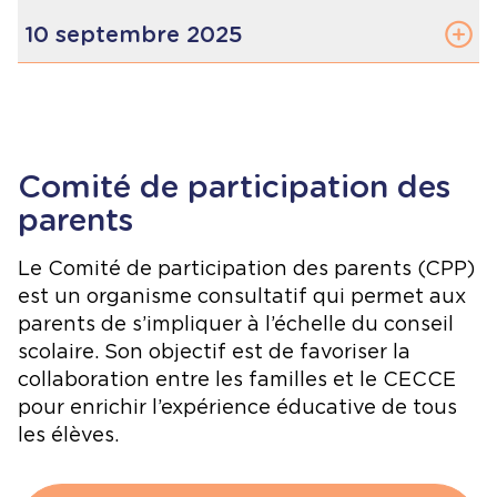
Format :
Date :
5 novembre 2026
Rencontre virtuelle
Réunion du conseil d’école
10 septembre 2025
Heure :
17 h 30
Date :
8 octobre 2025
ORDRE DU JOUR
Heure :
17 h 30
10 septembre 2025-2026
1. Ouverture de la réunion (17 h 30)
1. Ouverture de la réunion (17 h 30)
17h30
: Prière
Prière et mots d’ouverture
Comité de participation des
Reconnaissance du territoire
Prière et mots d’ouverture
1. Ouverture de la réunion (17 h 30)
Reconnaissance du territoire
Déclaration pour contrer le racisme et la
Reconnaissance du territoire
parents
Déclaration pour contrer le racisme et la
discrimination
Déclaration pour contrer le racisme et la
Prière
discrimination
discrimination
Reconnaissance du territoire
Le Comité de participation des parents (CPP)
Déclaration pour contrer le racisme et la
17h35 : Présence - Tour de table
est un organisme consultatif qui permet aux
discrimination
2. Présence – Tour de table (17 h 35)
parents de s’impliquer à l’échelle du conseil
Geneviève P.-B., Brigitte, Martin,
2. Présence – Tour de table (17 h 35)
Peggy, Angéla, Carole, Patrick, Samia,
scolaire. Son objectif est de favoriser la
Membres présents :
collaboration entre les familles et le CECCE
Angéla, Anik, Martin, Catherine, Geneviève,
Membres présents :
Maryse, Pascale, Layal, Mélissa, Maria,
2. Présence – Tour de table (17 h 35)
pour enrichir l’expérience éducative de tous
Layal, Maryse, Mélissa, Maria, Peggy, Pascale,
Brigitte Dubé
Catherine, Namercia
les élèves.
Patrick, Namercia, Carole
Martin Bouchard
Membres présents :
17h45: Adoption de l’ordre du jour de ce soir
Geneviève Potvin-Bourgeois
Brigitte Dubé
Pascale Guimond
Martin Bouchard