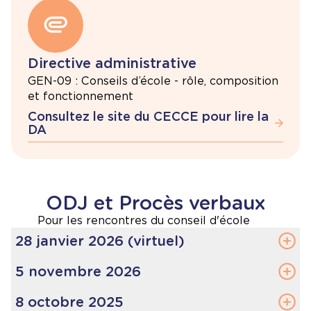
Trésorier(ère)
3e rencontre 5 novembre 2025
Brigitte Dubé
4e rencontre 28 janvier 2026
Membres
5e rencontre 25 février 2026
Directive administrative
Angéla Hacquart, Carole Saadé, Patrick
Bériault, Samia D’amabilité, Maryse Pion, Layal
GEN-09 : Conseils d’école - rôle, composition
6e rencontre 27 mai 2026
Bou Abdou, Mélissa Brazeau, Maria Davila
et fonctionnement
Madrid, Catherine Lemieux
Consultez le site du CECCE pour lire la
DA
Membre du personnel
Geneviève Potvin-Bourgeois
ODJ et Procès verbaux
Pour les rencontres du conseil d'école
28 janvier 2026 (virtuel)
Réunion du conseil d’école
5 novembre 2026
Date :
28 janvier 2026
Réunion du conseil d’école
8 octobre 2025
Heure :
17 h 30