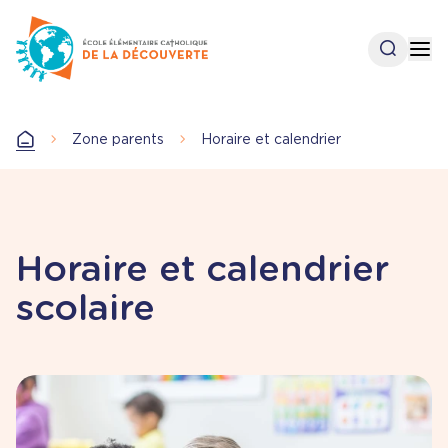
Aller
au
Open se
Op
contenu
principal
Zone parents
Horaire et calendrier
Accueil
Horaire et calendrier
scolaire